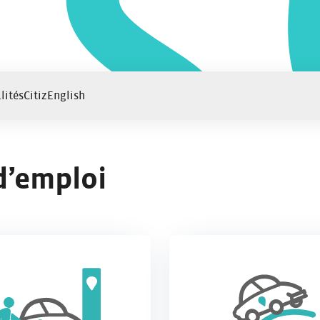
lités
Citiz
English
d’emploi