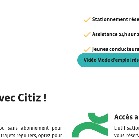
Stationnement rés
Assistance 24h sur 2
Jeunes conducteur
Vidéo Mode d’emploi rés
ec Citiz !
Accès a
 ou sans abonnement pour
L’utilisati
 trajets réguliers, optez pour
vous réser