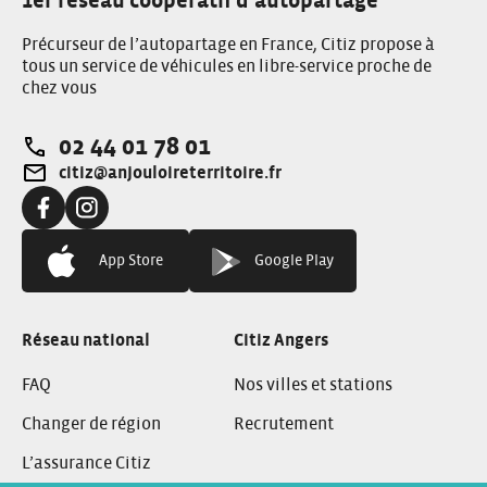
1er réseau coopératif d’autopartage
Précurseur de l’autopartage en France, Citiz propose à
tous un service de véhicules en libre-service proche de
chez vous
02 44 01 78 01
Téléphone:
citiz@anjouloireterritoire.fr
Adresse e-mail:
Facebook:
Instagram:
App Store
Google Play
Réseau national
Citiz Angers
FAQ
Nos villes et stations
Changer de région
Recrutement
L’assurance Citiz