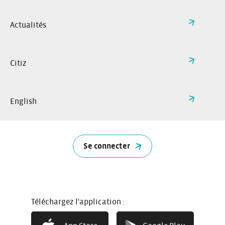
Actualités
Particuliers sans abonnement
À partir de
Citiz
0€/mois
5,50€
Profitez de nos services en toute
liberté
/heure
English
Se connecter
Professionnels
À partir de
Abonnement à partir de 16€/mois
3€
0ffre spéciale Fréquence PRO
Téléchargez l'application :
pour 1 à 2 cartes
/heure