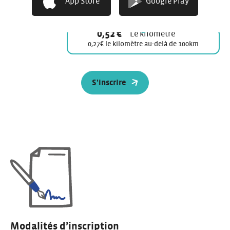
App Store
Google Play
véhicule de modèle
XXL
5€
44€
240€
0,52 €
Le kilomètre
0,27€ le kilomètre au-delà de 100km
S'inscrire
Modalités d’inscription