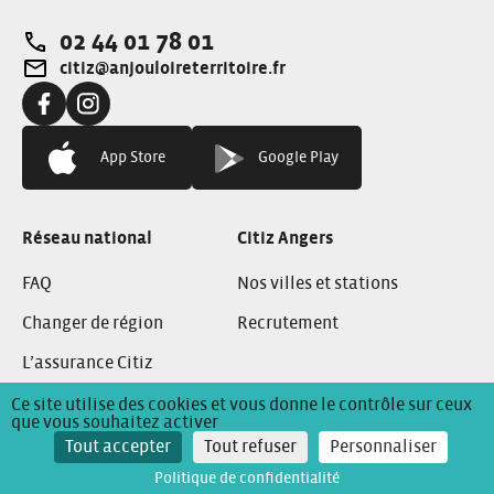
02 44 01 78 01
Téléphone:
citiz@anjouloireterritoire.fr
Adresse e-mail:
Facebook:
Instagram:
App Store
Google Play
Réseau national
Citiz Angers
FAQ
Nos villes et stations
Changer de région
Recrutement
L’assurance Citiz
Ce site utilise des cookies et vous donne le contrôle sur ceux
que vous souhaitez activer
Conditions Générales de Location
Mentions Légales
Tout accepter
Tout refuser
Personnaliser
Politique de confidentialité
Politique de confidentialité