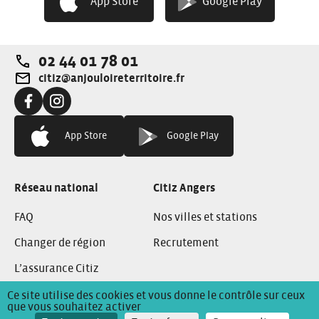
App Store
Google Play
tous un service de véhicules en libre-service proche de
chez vous
02 44 01 78 01
Téléphone:
citiz@anjouloireterritoire.fr
Adresse e-mail:
Facebook:
Instagram:
App Store
Google Play
Réseau national
Citiz Angers
FAQ
Nos villes et stations
Changer de région
Recrutement
L’assurance Citiz
Ce site utilise des cookies et vous donne le contrôle sur ceux
que vous souhaitez activer
Conditions Générales de Location
Mentions Légales